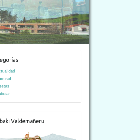
egorías
tualidad
rrusel
estas
ticias
baki Valdemañeru