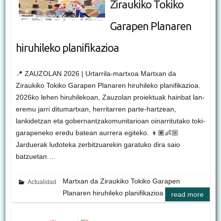
Ziraukiko Tokiko
Garapen Planaren
hiruhileko planifikazioa
📍 ZAUZOLAN 2026 | Urtarrila-martxoa Martxan da
Ziraukiko Tokiko Garapen Planaren hiruhileko planifikazioa.
2026ko lehen hiruhilekoan, Zauzolan proiektuak hainbat lan-
eremu jarri ditumartxan, herritarren parte-hartzean,
lankidetzan eta gobernantzakomunitarioan oinarritutako toki-
garapeneko eredu batean aurrera egiteko. 👦🏽👶🏼
Jarduerak ludoteka zerbitzuarekin garatuko dira saio
batzuetan.…
Martxan da Ziraukiko Tokiko Garapen
Actualidad
Planaren hiruhileko planifikazioa
read more