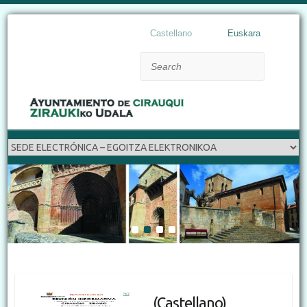
Castellano
Euskara
Search
1
2
3
4
(Castellano)