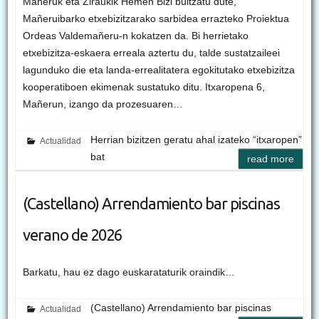
Mañeruk eta Ziraukik Hemen Bizi bultzatu dute,
Mañeruibarko etxebizitzarako sarbidea errazteko Proiektua
Ordeas Valdemañeru-n kokatzen da. Bi herrietako
etxebizitza-eskaera erreala aztertu du, talde sustatzaileei
lagunduko die eta landa-errealitatera egokitutako etxebizitza
kooperatiboen ekimenak sustatuko ditu. Itxaropena 6,
Mañerun, izango da prozesuaren…
Herrian bizitzen geratu ahal izateko “itxaropen”
Actualidad
bat
read more
(Castellano) Arrendamiento bar piscinas
verano de 2026
Barkatu, hau ez dago euskarataturik oraindik…
(Castellano) Arrendamiento bar piscinas
Actualidad