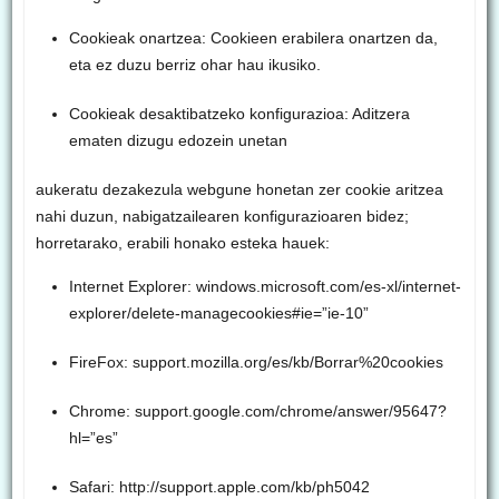
Cookieak onartzea: Cookieen erabilera onartzen da,
eta ez duzu berriz ohar hau ikusiko.
Cookieak desaktibatzeko konfigurazioa: Aditzera
ematen dizugu edozein unetan
aukeratu dezakezula webgune honetan zer cookie aritzea
nahi duzun, nabigatzailearen konfigurazioaren bidez;
horretarako, erabili honako esteka hauek:
Internet Explorer: windows.microsoft.com/es-xl/internet-
explorer/delete-managecookies#ie=”ie-10”
FireFox: support.mozilla.org/es/kb/Borrar%20cookies
Chrome: support.google.com/chrome/answer/95647?
hl=”es”
Safari: http://support.apple.com/kb/ph5042