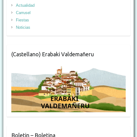
Actualidad
Carrusel
Fiestas
Noticias
(Castellano) Erabaki Valdemañeru
Boletin – Boletina