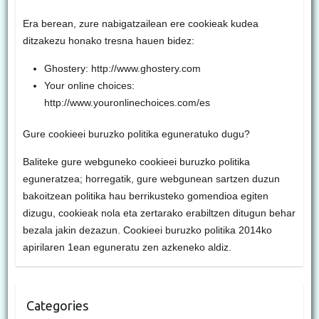
Era berean, zure nabigatzailean ere cookieak kudea
ditzakezu honako tresna hauen bidez:
Ghostery: http://www.ghostery.com
Your online choices:
http://www.youronlinechoices.com/es
Gure cookieei buruzko politika eguneratuko dugu?
Baliteke gure webguneko cookieei buruzko politika
eguneratzea; horregatik, gure webgunean sartzen duzun
bakoitzean politika hau berrikusteko gomendioa egiten
dizugu, cookieak nola eta zertarako erabiltzen ditugun behar
bezala jakin dezazun. Cookieei buruzko politika 2014ko
apirilaren 1ean eguneratu zen azkeneko aldiz.
Categories