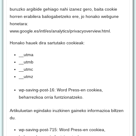
buruzko argibide gehiago nahi izanez gero, baita cookie
horren erabilera baliogabetzeko ere, jo honako webgune
honetara:
www.google.es/intl/es/analytics/privacyoverview.html.
Honako hauek dira sartutako cookieak:
__utma
__utmb
__utmc
__utmz
wp-saving-post-16: Word Press-en cookiea,
beharrezkoa orria funtzionatzeko.
Artikuluetan egindako iruzkinen gaineko informazioa biltzen
du.
wp-saving-post-715: Word Press-en cookiea,