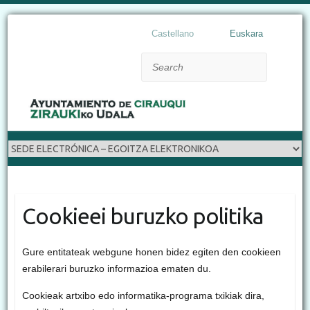
Castellano
Euskara
Search
Cookieei buruzko politika
Gure entitateak webgune honen bidez egiten den cookieen
erabilerari buruzko informazioa ematen du.
Cookieak artxibo edo informatika-programa txikiak dira,