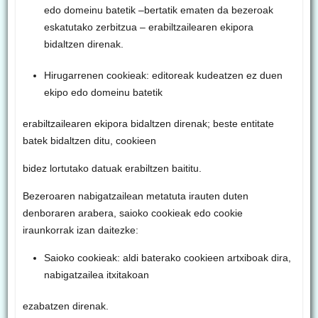
edo domeinu batetik –bertatik ematen da bezeroak
eskatutako zerbitzua – erabiltzailearen ekipora
bidaltzen direnak.
Hirugarrenen cookieak: editoreak kudeatzen ez duen
ekipo edo domeinu batetik
erabiltzailearen ekipora bidaltzen direnak; beste entitate
batek bidaltzen ditu, cookieen
bidez lortutako datuak erabiltzen baititu.
Bezeroaren nabigatzailean metatuta irauten duten
denboraren arabera, saioko cookieak edo cookie
iraunkorrak izan daitezke:
Saioko cookieak: aldi baterako cookieen artxiboak dira,
nabigatzailea itxitakoan
ezabatzen direnak.