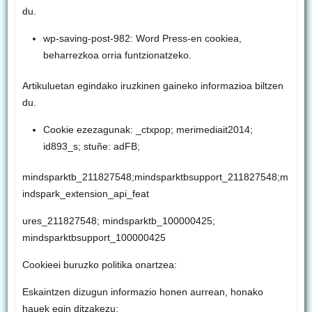
du.
wp-saving-post-982: Word Press-en cookiea,
beharrezkoa orria funtzionatzeko.
Artikuluetan egindako iruzkinen gaineko informazioa biltzen
du.
Cookie ezezagunak: _ctxpop; merimediait2014;
id893_s; stuñe: adFB;
mindsparktb_211827548;mindsparktbsupport_211827548;m
indspark_extension_api_feat
ures_211827548; mindsparktb_100000425;
mindsparktbsupport_100000425
Cookieei buruzko politika onartzea:
Eskaintzen dizugun informazio honen aurrean, honako
hauek egin ditzakezu: