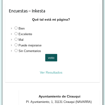
Encuestas – Inkesta
Qué tal está mi página?
Bien
Excelente
Mal
Puede mejorarse
Sin Comentarios
Ver Resultados
Ayuntamiento de Cirauqui
Pl. Ayuntamiento, 1, 31131 Cirauqui (NAVARRA)