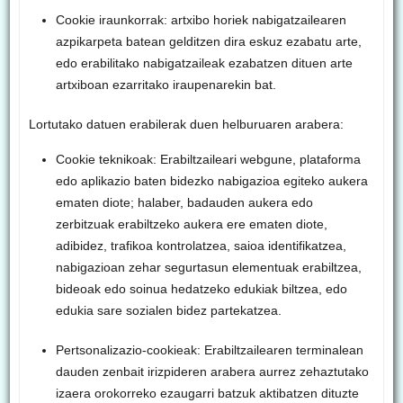
Cookie iraunkorrak: artxibo horiek nabigatzailearen
azpikarpeta batean gelditzen dira eskuz ezabatu arte,
edo erabilitako nabigatzaileak ezabatzen dituen arte
artxiboan ezarritako iraupenarekin bat.
Lortutako datuen erabilerak duen helburuaren arabera:
Cookie teknikoak: Erabiltzaileari webgune, plataforma
edo aplikazio baten bidezko nabigazioa egiteko aukera
ematen diote; halaber, badauden aukera edo
zerbitzuak erabiltzeko aukera ere ematen diote,
adibidez, trafikoa kontrolatzea, saioa identifikatzea,
nabigazioan zehar segurtasun elementuak erabiltzea,
bideoak edo soinua hedatzeko edukiak biltzea, edo
edukia sare sozialen bidez partekatzea.
Pertsonalizazio-cookieak: Erabiltzailearen terminalean
dauden zenbait irizpideren arabera aurrez zehaztutako
izaera orokorreko ezaugarri batzuk aktibatzen dituzte