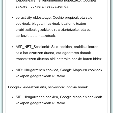
webgunearen errendimendua hobetzeko. Cookiea
saioaren bukaeran ezabatzen da.
bp-activity-oldestpage: Cookie propioak eta saio-
cookieak, blogean iruzkinak idazten dituzten
erabiltzaileak gizakiak direla ziurtatzeko, eta ez
aplikazio automatizatuak.
ASP_NET_SessionId: Saio-cookiea, erabiltzailearen
saio bat ezartzen duena, eta egoeraren datuak
transmititzen dituena aldi baterako cookie baten bidez.
NID: Hirugarrenen cookiea, Google Maps-en cookieak
kokapen geografikoak ikusteko.
Googlek kudeatzen ditu, oso-osorik, cookie horiek.
SID: Hirugarrenen cookiea, Google Maps-en cookieak
kokapen geografikoak ikusteko.