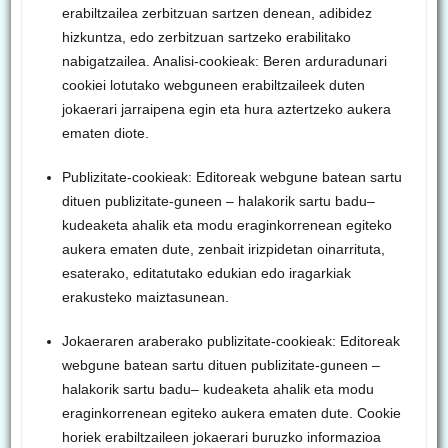
erabiltzailea zerbitzuan sartzen denean, adibidez
hizkuntza, edo zerbitzuan sartzeko erabilitako
nabigatzailea. Analisi-cookieak: Beren arduradunari
cookiei lotutako webguneen erabiltzaileek duten
jokaerari jarraipena egin eta hura aztertzeko aukera
ematen diote.
Publizitate-cookieak: Editoreak webgune batean sartu
dituen publizitate-guneen – halakorik sartu badu–
kudeaketa ahalik eta modu eraginkorrenean egiteko
aukera ematen dute, zenbait irizpidetan oinarrituta,
esaterako, editatutako edukian edo iragarkiak
erakusteko maiztasunean.
Jokaeraren araberako publizitate-cookieak: Editoreak
webgune batean sartu dituen publizitate-guneen –
halakorik sartu badu– kudeaketa ahalik eta modu
eraginkorrenean egiteko aukera ematen dute. Cookie
horiek erabiltzaileen jokaerari buruzko informazioa