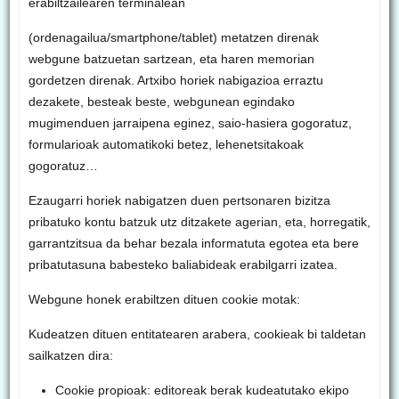
erabiltzailearen terminalean
(ordenagailua/smartphone/tablet) metatzen direnak
webgune batzuetan sartzean, eta haren memorian
gordetzen direnak. Artxibo horiek nabigazioa erraztu
dezakete, besteak beste, webgunean egindako
mugimenduen jarraipena eginez, saio-hasiera gogoratuz,
formularioak automatikoki betez, lehenetsitakoak
gogoratuz…
Ezaugarri horiek nabigatzen duen pertsonaren bizitza
pribatuko kontu batzuk utz ditzakete agerian, eta, horregatik,
garrantzitsua da behar bezala informatuta egotea eta bere
pribatutasuna babesteko baliabideak erabilgarri izatea.
Webgune honek erabiltzen dituen cookie motak:
Kudeatzen dituen entitatearen arabera, cookieak bi taldetan
sailkatzen dira:
Cookie propioak: editoreak berak kudeatutako ekipo