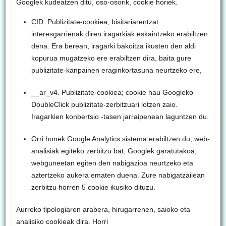
Googlek kudeatzen ditu, oso-osorik, cookie horiek.
CID: Publizitate-cookiea, bisitariarentzat
interesgarrienak diren iragarkiak eskaintzeko erabiltzen
dena. Era berean, iragarki bakoitza ikusten den aldi
kopurua mugatzeko ere erabiltzen dira, baita gure
publizitate-kanpainen eraginkortasuna neurtzeko ere,
__ar_v4. Publizitate-cookiea; cookie hau Googleko
DoubleClick publizitate-zerbitzuari lotzen zaio.
Iragarkien konbertsio -tasen jarraipenean laguntzen du.
Orri honek Google Analytics sistema erabiltzen du, web-
analisiak egiteko zerbitzu bat, Googlek garatutakoa,
webguneetan egiten den nabigazioa neurtzeko eta
aztertzeko aukera ematen duena. Zure nabigatzailean
zerbitzu horren 5 cookie ikusiko dituzu.
Aurreko tipologiaren arabera, hirugarrenen, saioko eta
analisiko cookieak dira. Horri