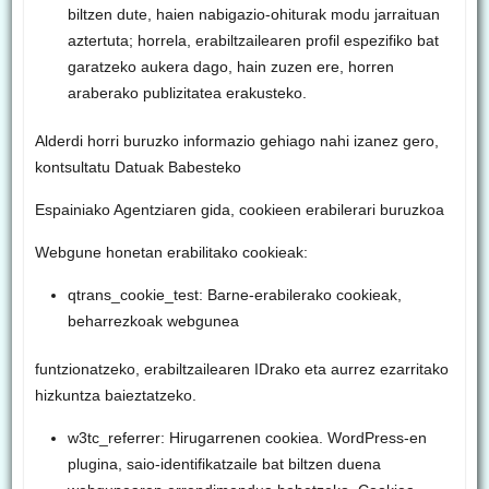
biltzen dute, haien nabigazio-ohiturak modu jarraituan
aztertuta; horrela, erabiltzailearen profil espezifiko bat
garatzeko aukera dago, hain zuzen ere, horren
araberako publizitatea erakusteko.
Alderdi horri buruzko informazio gehiago nahi izanez gero,
kontsultatu Datuak Babesteko
Espainiako Agentziaren gida, cookieen erabilerari buruzkoa
Webgune honetan erabilitako cookieak:
qtrans_cookie_test: Barne-erabilerako cookieak,
beharrezkoak webgunea
funtzionatzeko, erabiltzailearen IDrako eta aurrez ezarritako
hizkuntza baieztatzeko.
w3tc_referrer: Hirugarrenen cookiea. WordPress-en
plugina, saio-identifikatzaile bat biltzen duena