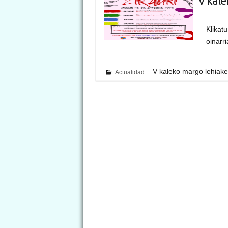
V kale
Klikat
oinarr
V kaleko margo lehiak
Actualidad