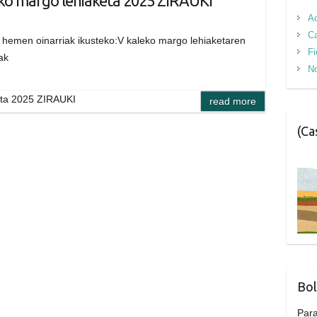
ko margo lehiaketa 2025 ZIRAUKI
Ac
Ca
u hemen oinarriak ikusteko:V kaleko margo lehiaketaren
Fi
iak
No
eta 2025 ZIRAUKI
read more
(Ca
Bol
Para