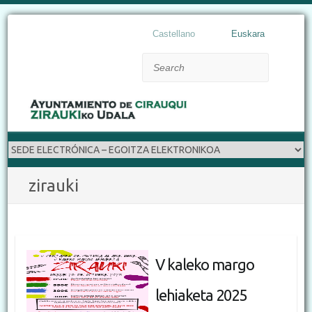
Castellano
Euskara
Search
zirauki
V kaleko margo
lehiaketa 2025