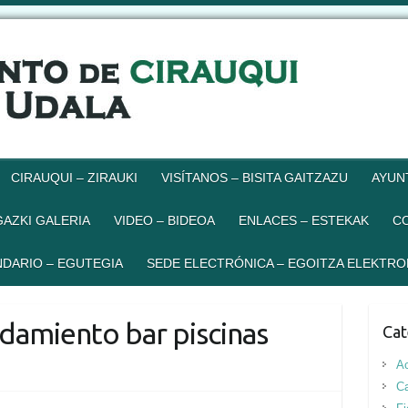
CIRAUQUI – ZIRAUKI
VISÍTANOS – BISITA GAITZAZU
AYUN
GAZKI GALERIA
VIDEO – BIDEOA
ENLACES – ESTEKAK
C
DARIO – EGUTEGIA
SEDE ELECTRÓNICA – EGOITZA ELEKTRO
ndamiento bar piscinas
Cat
Ac
Ca