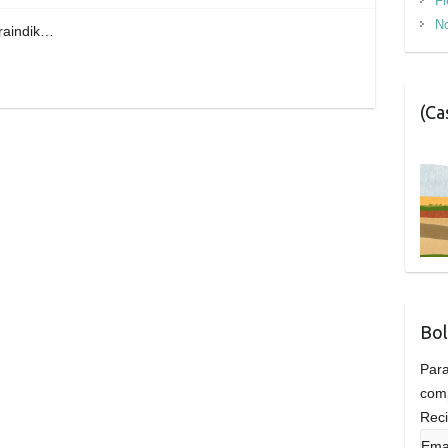
Fi
No
oraindik…
(Ca
Bol
Para
comp
Reci