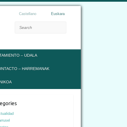
Castellano
Euskara
Search
TAMIENTO – UDALA
ONTACTO – HARREMANAK
NIKOA
egories
tualidad
rrusel