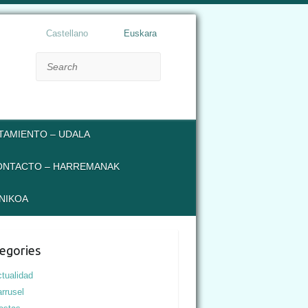
Castellano
Euskara
Search
TAMIENTO – UDALA
ONTACTO – HARREMANAK
NIKOA
egories
tualidad
rrusel