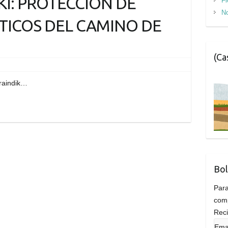
KI: PROTECCIÓN DE
Fi
No
TICOS DEL CAMINO DE
(Ca
oraindik…
Bol
Para
comp
Reci