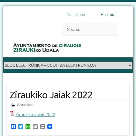
Castellano
Euskara
Search
Ziraukiko Jaiak 2022
Actualidad
Ziraukiko Jaiak 2022
F
T
W
E
P
a
w
h
m
r