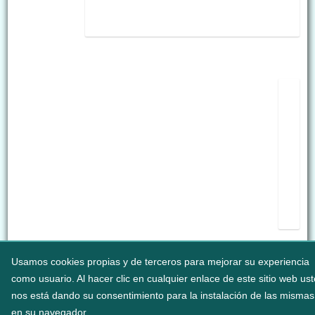
Usamos cookies propias y de terceros para mejorar su experiencia
como usuario. Al hacer clic en cualquier enlace de este sitio web us
Legezko abisua
Erabilerreztasuna
Cookieei buruzko politika
nos está dando su consentimiento para la instalación de las mismas
Informazioaren segurtasun-politika
en su navegador.